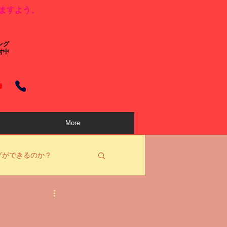
ますよう、
ング
付中
More
グができるのか？