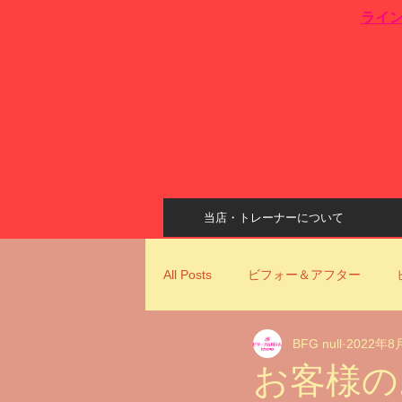
​ライ
当店・トレーナーについて
All Posts
ビフォー＆アフター
BFG null
2022年8
姿勢改善
ビリーフ古川ジムコ
お客様の