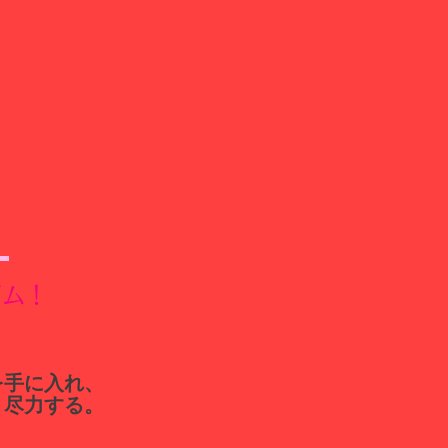
ジム！
を手に入れ、
う尽力する。