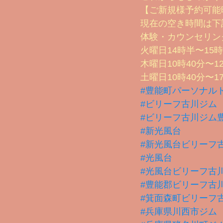
【ご新規様予約可能
現在の空き時間は下
体験・カウンセリン
火曜日14時半〜15時
木曜日10時40分〜1
土曜日10時40分〜1
#豊能町パーソナル
#ビリーフ古川ジム
#ビリーフ古川ジム
#新光風台
#新光風台ビリーフ
#光風台
#光風台ビリーフ古
#豊能郡ビリーフ古
#箕面森町ビリーフ
#兵庫県川西市ジム