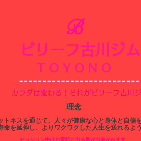
B
ビリーフ古川ジム
​
TOYONO
​カラダは変わる！それがビリーフ古川
​理念
ィットネスを通じて、人々が健康な心と身体と自信
寿命を延伸し、よりワクワクした人生を送れるよ
セッション中はお電話に出る事が出来かねます。