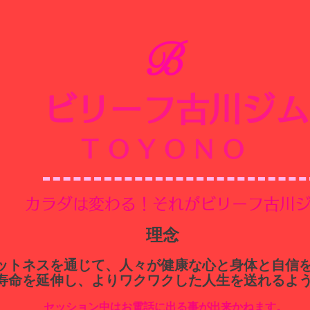
B
ビリーフ古川ジム
​
TOYONO
​カラダは変わる！それがビリーフ古川
​理念
ィットネスを通じて、人々が健康な心と身体と自信
寿命を延伸し、よりワクワクした人生を送れるよ
セッション中はお電話に出る事が出来かねます。