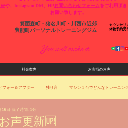
ン＠
や、Instagram DM、HP
お問い合わせフォーム
をご利用頂き
お願い致します。
箕面森町・猪名川町・川西市近郊
カウンセリ
体験予約受
​豊能町パーソナルトレーニングジム
You will make it.
料金案内
お客様のお声
ビフォー＆アフター
独り言
マシン１台でどんなトレーニン
月16日
読了時間: 1分
ロナ対策
YouTube動画更新のお知らせ
当店からのお知らせ
お声更新🆙