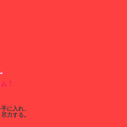
ジム！
を手に入れ、
う尽力する。