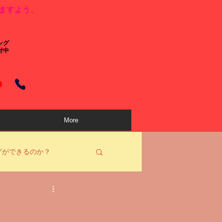
ますよう、
ング
付中
More
グができるのか？