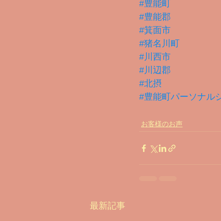
#豊能町
#豊能郡
#箕面市
#猪名川町
#川西市
#川辺郡
#北摂
#豊能町パーソナル
お客様のお声
最新記事