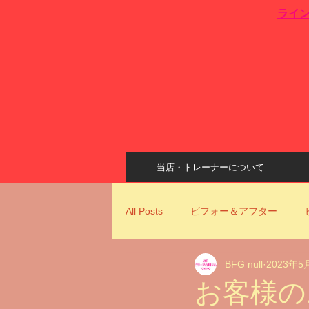
​ライ
当店・トレーナーについて
All Posts
ビフォー＆アフター
BFG null
2023年5
姿勢改善
ビリーフ古川ジムコ
お客様の