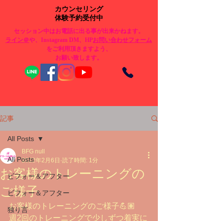
カウンセリング
体験予約受付中
セッション中はお電話に出る事が出来かねます。
​ライン＠
や、Instagram DM、HP
お問い合わせフォーム
をご利用頂きますよう、
お願い致します。
記事
All Posts
BFG null
All Posts
2022年2月6日
読了時間: 1分
お客様のトレーニングの
ビフォー＆アフター
ご様子
ビフォー＆アフター
お客様のトレーニングのご様子💪🏽
独り言
週2回のトレーニングで少しずつ着実に