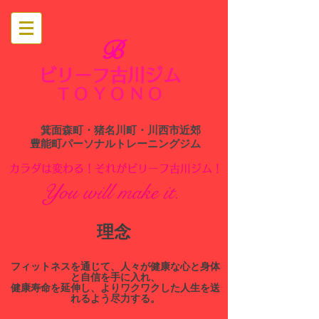
B
ビリーフ古川ジム
​
TOYONO
箕面森町・猪名川町・川西市近郊
​豊能町パーソナルトレーニングジム
​カラダは変わる！それがビリーフ古川ジム！
You will make it.
​理念
​フィットネスを通じて、人々が健康な心と身体
と自信を手に入れ、
健康寿命を延伸し、よりワクワクした人生を送
れるよう尽力する。