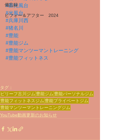
備忘録
#新光風台
#光風台
ビフォー＆アフター 2024
#兵庫川西
#猪名川
#豊能
#豊能ジム
#豊能マンツーマントレーニング
#豊能フィットネス
タグ：
ビリーフ古川ジム
豊能ジム
豊能パーソナルジム
豊能フィットネスジム
豊能プライベートジム
豊能マンツーマントレーニングジム
YouTube動画更新のお知らせ