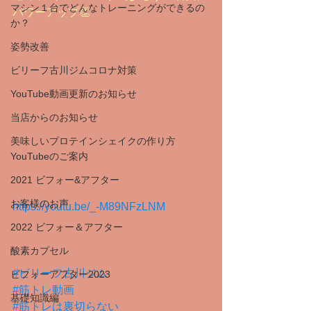
マシン１台でどんなトレーニングができるの
パワーアップ👏
か？
姿勢改善
ビリーフ古川ジムコロナ対策
YouTube動画更新のお知らせ
当店からのお知らせ
美味しいプロテインシェイクの作り方
YouTubeのご案内
2021 ビフォー&アフター
お客様のお声
https://youtu.be/_-M89NFzLNM
2022 ビフォー＆アフター
酸素カプセル
#ビリーフ古川ジム
ビフォーアフター2023
#筋トレ動画
基礎知識編
#筋トレは裏切らない