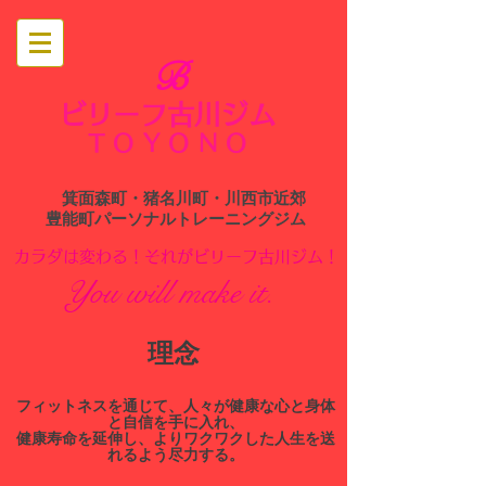
B
ビリーフ古川ジム
​
TOYONO
箕面森町・猪名川町・川西市近郊
​豊能町パーソナルトレーニングジム
​カラダは変わる！それがビリーフ古川ジム！
You will make it.
​理念
​フィットネスを通じて、人々が健康な心と身体
と自信を手に入れ、
健康寿命を延伸し、よりワクワクした人生を送
れるよう尽力する。