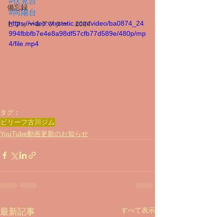
#伏見台
備忘録
#向陽台
https://video.wixstatic.com/video/ba0874_24
ビフォー＆アフター 2024
994fbbfb7e4e8a98df57cfb77d589e/480p/mp
4/file.mp4
タグ：
ビリーフ古川ジム
YouTube動画更新のお知らせ
すべて表示
最新記事