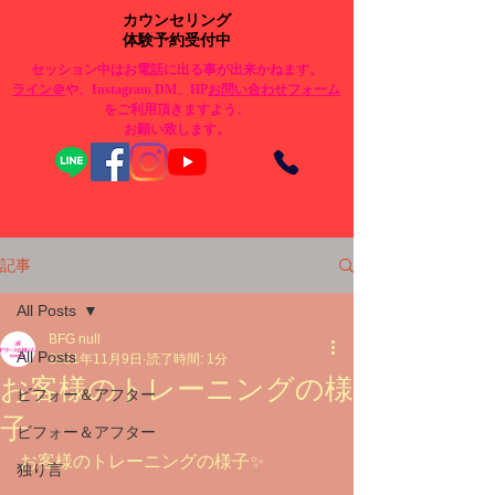
カウンセリング
体験予約受付中
セッション中はお電話に出る事が出来かねます。
​ライン＠
や、Instagram DM、HP
お問い合わせフォーム
をご利用頂きますよう、
お願い致します。
記事
All Posts
BFG null
All Posts
2021年11月9日
読了時間: 1分
お客様のトレーニングの様
ビフォー＆アフター
子
ビフォー＆アフター
お客様のトレーニングの様子✨
独り言