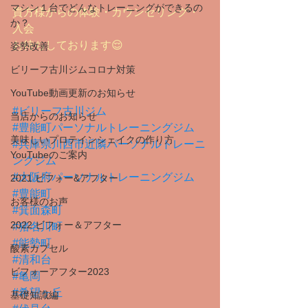
マシン１台でどんなトレーニングができるの
貴方様からの体験・カウンセリング・
か？
入会
お待ちしております😌
姿勢改善
ビリーフ古川ジムコロナ対策
YouTube動画更新のお知らせ
#ビリーフ古川ジム
当店からのお知らせ
#豊能町パーソナルトレーニングジム
美味しいプロテインシェイクの作り方
#兵庫県川西市近隣パーソナルトレーニ
YouTubeのご案内
ングジム
#大阪府パーソナルトレーニングジム
2021 ビフォー&アフター
#豊能町
お客様のお声
#箕面森町
2022 ビフォー＆アフター
#猪名川町
#能勢町
酸素カプセル
#清和台
ビフォーアフター2023
#亀岡
#希望ヶ丘
基礎知識編