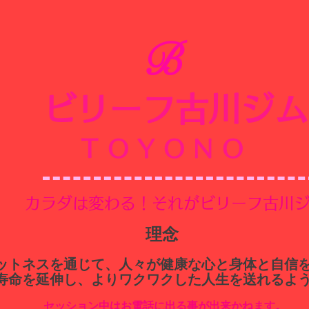
B
ビリーフ古川ジム
​
TOYONO
​カラダは変わる！それがビリーフ古川
​理念
ィットネスを通じて、人々が健康な心と身体と自信
寿命を延伸し、よりワクワクした人生を送れるよ
セッション中はお電話に出る事が出来かねます。