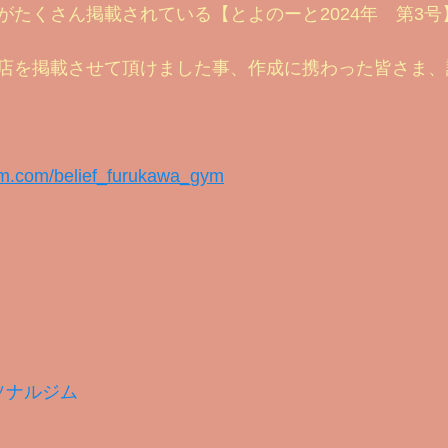
がたくさん掲載されている【とよのーと2024年　第3
ouTubeのご案内
2021 ビフォー&アフター
お客様のお声
店を掲載させて頂けました事、作成に携わった皆さま、
素カプセル
ビフォーアフター2023
基礎知識編
備忘録
am.com/belief_furukawa_gym
ソナルジム