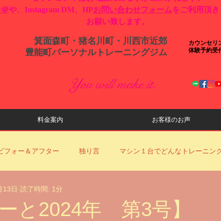
ン＠
や、Instagram DM、HP
お問い合わせフォーム
をご利用頂き
お願い致します。
箕面森町・猪名川町・川西市近郊
カウンセリ
体験予約受
​豊能町パーソナルトレーニングジム
You will make it.
料金案内
お客様のお声
ビフォー＆アフター
独り言
マシン１台でどんなトレーニン
月13日
読了時間: 1分
ロナ対策
YouTube動画更新のお知らせ
当店からのお知らせ
ーと2024年 第3号】