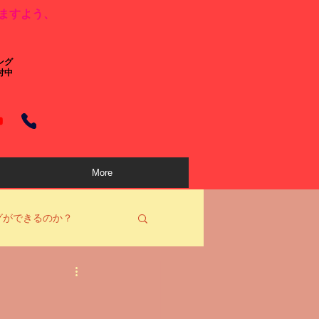
ますよう、
ング
付中
More
グができるのか？