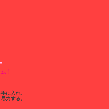
ジム！
を手に入れ、
う尽力する。