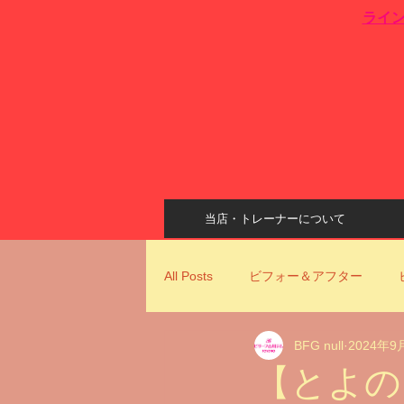
​ライ
当店・トレーナーについて
All Posts
ビフォー＆アフター
BFG null
2024年9
姿勢改善
ビリーフ古川ジムコ
【とよの