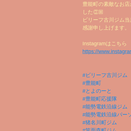
豊能町の素敵なお店
美味しいプロテインシェイクの作り方Y
した👏🏼
ビリーフ古川ジム当
感謝申し上げます。
2022 ビフォー＆アフター
酸
Instagramはこちら
https://www.instagr
ビフォー＆アフター 2024
#ビリーフ古川ジム
#豊能町
#とよのーと
#豊能町応援隊
#能勢電鉄沿線ジム
#能勢電鉄沿線パー
#猪名川町ジム
#箕面森町ジム