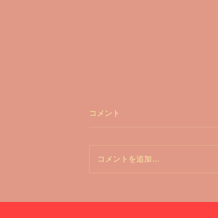
コメント
コメントを追加…
変わりたいあなたへ｜ダイエ
ット・ボディメイクならビリ
ーフ古川ジム