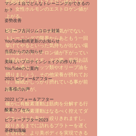
肥満状態はテストステロン値が下が
マシン１台でどんなトレーニングができるの
り、女性ホルモンのエストロゲン値が
か？
上がる。
姿勢改善
ビリーフ古川ジムコロナ対策
肥満の方で、どうもやる気がでない、
トレーニングで限界からあともう一回
YouTube動画更新のお知らせ
挙げてやるといった気持ちが出ない場
当店からのお知らせ
合にはテストステロン値が下がってい
る場合があります。その際、前回お話
美味しいプロテインシェイクの作り方
しした通り、ナッツ類やオリーブ油を
YouTubeのご案内
摂りましょう。その他栄養が摂れてお
2021 ビフォー&アフター
り、睡眠がしっかり摂れている事が前
お客様のお声
提条件ですが。
2022 ビフォー＆アフター
確かに有酸素運動は筋肉を分解する行
酸素カプセル
為で、有酸素運動はなるべく控えてダ
イエットした方が、絞りきれますし、
ビフォーアフター2023
絞りきるまでに訪れるプラトーを遅く
基礎知識編
させれる、より美ボディを実現できる