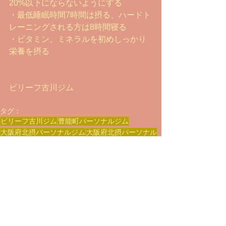
20%以下にならないようにする
・最低睡眠時間7時間は摂る、ハードト
レーニングされる方は8時間寝る
・ビタミン、ミネラルを初めしっかり
栄養を摂る
ビリーフ古川ジム
タグ：
ビリーフ古川ジム
豊能町パーソナルジム
大阪府北摂パーソナルジム
大阪府北摂パーソナル
テストステロン食事改善
成長ホルモン食事
独り言