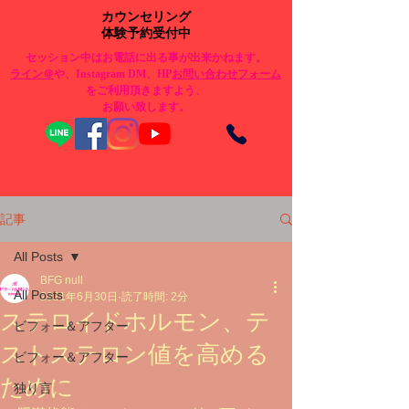
カウンセリング
体験予約受付中
セッション中はお電話に出る事が出来かねます。
​ライン＠
や、Instagram DM、HP
お問い合わせフォーム
をご利用頂きますよう、
お願い致します。
記事
All Posts
BFG null
All Posts
2021年6月30日
読了時間: 2分
ステロイドホルモン、テ
ビフォー＆アフター
ストステロン値を高める
ビフォー＆アフター
ために
独り言