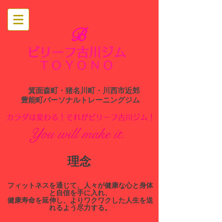
B
ビリーフ古川ジム
​
TOYONO
箕面森町・猪名川町・川西市近郊
​豊能町パーソナルトレーニングジム
​カラダは変わる！それがビリーフ古川ジム！
You will make it.
​理念
​フィットネスを通じて、人々が健康な心と身体
と自信を手に入れ、
健康寿命を延伸し、よりワクワクした人生を送
れるよう尽力する。