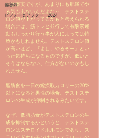
のは事実ですが、あまりにも肥満でや
備忘録
る気も出ないんだよな～、テストステ
ビフォー＆アフター 2024
ロン値が下がってるかもと考えられる
場合には、筋トレと並行して有酸素運
動もしっかり行う事が人によっては特
策かもしれません。テストステロン値
が高いほど、『よし、やるぞー』とい
った気持ちになるものですが、低いと
そうはならない、仕方がないのかもし
れません。
脂肪食を一日の総摂取カロリーの20%
以下になると男性の場合、テストステ
ロンの生成が抑制されるみたいです。
なぜ、低脂肪食がテストステロンの生
成を抑制するかというと、テストステ
ロンはステロイドホルモンであり、ス
テロイドホルモンはコレステロールの