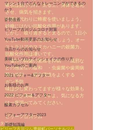
マシン１台でどんなトレーニングができるの
吸収は妨げられ、太る上、身体を老化
か？
させ、病気を招きます。
砂糖の代わりに蜂蜜を使いましょう。
姿勢改善
砂糖にはない抗酸化作用があります。
ビリーフ古川ジムコロナ対策
しかし、取り過ぎると太るので、1日小
YouTube動画更新のお知らせ
さじ1～2杯までは良いでしょう。オー
ストラリアのマヌカハニーの殺菌力、
当店からのお知らせ
抗酸化作用は凄いです。
美味しいプロテインシェイクの作り方
・傷口の雑菌の繁殖を抑制　・風邪な
YouTubeのご案内
どの感染症の緩和　・虫歯菌や歯周病
菌の抑制　・腸内環境をよくする　・
2021 ビフォー&アフター
ガン予防
お客様のお声
味は少し変わってますが様々な効果も
2022 ビフォー＆アフター
期待でき美味しいですよ。気になる方
は一度調べてみてください。
酸素カプセル
ビフォーアフター2023
ビリーフ古川ジム
タグ：
基礎知識編
ビリーフ古川ジム
豊能町パーソナルジム