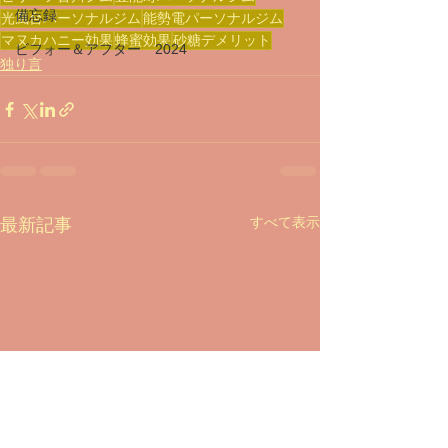
備忘録
光風台パーソナルジム
能勢電パーソナルジム
マヌカハニー効果
蜂蜜効果
砂糖デメリット
ビフォー＆アフター 2024
独り言
すべて表示
最新記事