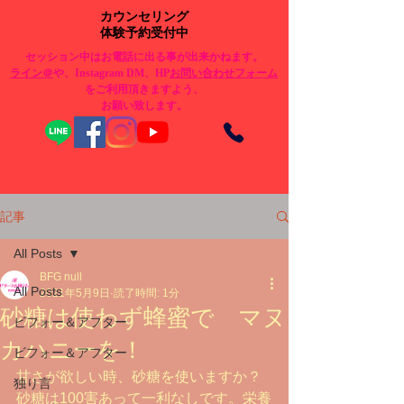
カウンセリング
体験予約受付中
セッション中はお電話に出る事が出来かねます。
​ライン＠
や、Instagram DM、HP
お問い合わせフォーム
をご利用頂きますよう、
お願い致します。
記事
All Posts
BFG null
All Posts
2021年5月9日
読了時間: 1分
砂糖は使わず蜂蜜で マヌ
ビフォー＆アフター
カハニーを！
ビフォー＆アフター
甘さが欲しい時、砂糖を使いますか？
独り言
砂糖は100害あって一利なしです。栄養