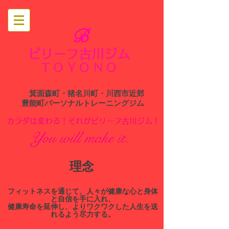
B
ビリーフ古川ジム
​
TOYONO
箕面森町・猪名川町・川西市近郊
​豊能町パーソナルトレーニングジム
​カラダは変わる！それがビリーフ古川ジム！
You will make it.
​理念
​フィットネスを通じて、人々が健康な心と身体
と自信を手に入れ、
健康寿命を延伸し、よりワクワクした人生を送
れるよう尽力する。