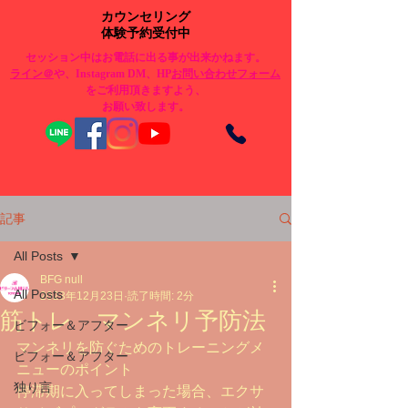
カウンセリング
体験予約受付中
セッション中はお電話に出る事が出来かねます。
​ライン＠
や、Instagram DM、HP
お問い合わせフォーム
をご利用頂きますよう、
お願い致します。
記事
All Posts
BFG null
All Posts
2023年12月23日
読了時間: 2分
筋トレ マンネリ予防法
ビフォー＆アフター
マンネリを防ぐためのトレーニングメ
ビフォー＆アフター
ニューのポイント
独り言
停滞期に入ってしまった場合、エクサ