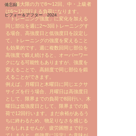
は、最大限の力で8〜12回、中・上級者
備忘録
は6〜12回行える負荷になります。
ビフォー＆アフター 2024
「トレーニング強度」に変化を加える
同じ部位を週に2〜3回トレーニングす
る場合、高強度日と低強度日を設定し
て、トレーニングの強度を変えること
も効果的です。週に複数回同じ部位を
高強度で鍛え続けると、オーバーワー
クになる可能性もありますが、強度を
変えることで、高頻度で同じ部位を鍛
えることができます。
例えば、月曜日と木曜日に同じエクサ
サイズを行う場合、月曜日は高強度日
として、限界までの負荷で8回行い、木
曜日は低強度日として、限界までの負
荷で12回行います。まだ余裕があるう
ちに終わるため、物足りなさを感じる
かもしれませんが、疲労困態まで行っ
てしまうと、低強度に設定した意味が