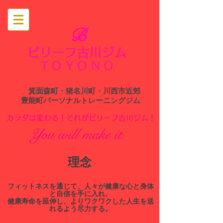
B
ビリーフ古川ジム
​
TOYONO
箕面森町・猪名川町・川西市近郊
​豊能町パーソナルトレーニングジム
​カラダは変わる！それがビリーフ古川ジム！
You will make it.
​理念
​フィットネスを通じて、人々が健康な心と身体
と自信を手に入れ、
健康寿命を延伸し、よりワクワクした人生を送
れるよう尽力する。