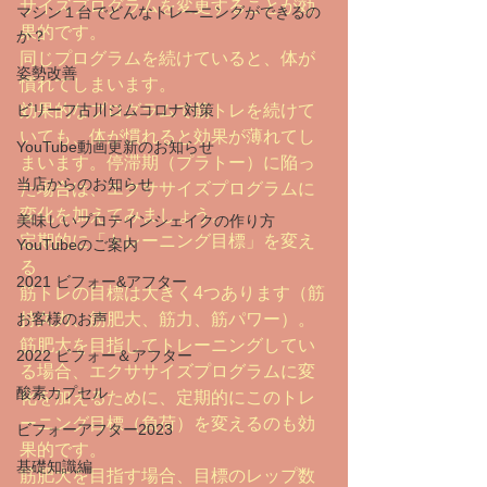
サイズプログラムを変更することが効
マシン１台でどんなトレーニングができるの
果的です。
か？
同じプログラムを続けていると、体が
姿勢改善
慣れてしまいます。
ビリーフ古川ジムコロナ対策
効果的なプログラムで筋トレを続けて
いても、体が慣れると効果が薄れてし
YouTube動画更新のお知らせ
まいます。停滞期（プラトー）に陥っ
当店からのお知らせ
た場合は、エクササイズプログラムに
変化を加えてみましょう。
美味しいプロテインシェイクの作り方
定期的に「トレーニング目標」を変え
YouTubeのご案内
る
2021 ビフォー&アフター
筋トレの目標は大きく4つあります（筋
お客様のお声
持久力、筋肥大、筋力、筋パワー）。
筋肥大を目指してトレーニングしてい
2022 ビフォー＆アフター
る場合、エクササイズプログラムに変
酸素カプセル
化を加えるために、定期的にこのトレ
ーニング目標（負荷）を変えるのも効
ビフォーアフター2023
果的です。
基礎知識編
筋肥大を目指す場合、目標のレップ数