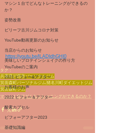
マシン１台でどんなトレーニングができるの
か？
姿勢改善
ビリーフ古川ジムコロナ対策
YouTube動画更新のお知らせ
当店からのお知らせ
https://youtu.be/lLADIdhGHI0
美味しいプロテインシェイクの作り方
YouTubeのご案内
タグ：
兵庫県川西市パーソナルジム
2021 ビフォー&アフター
箕面森町パーソナルジム
猪名川町ダイエットジム
お客様のお声
箕面森町ジム
マシン１台でどんなトレーニングができるのか？
2022 ビフォー＆アフター
酸素カプセル
ビフォーアフター2023
基礎知識編