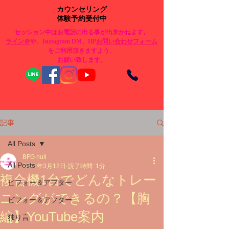
カウンセリング
体験予約受付中
セッション中はお電話に出る事が出来かねます。
​ライン＠
や、Instagram DM、HP
お問い合わせフォーム
をご利用頂きますよう、
お願い致します。
記事
All Posts
BFG null
All Posts
2021年3月12日
読了時間: 1分
複合機1台でどんなトレー
ビフォー＆アフター
ニングができるの？【胸
ビフォー＆アフター
編】YouTube案内
独り言