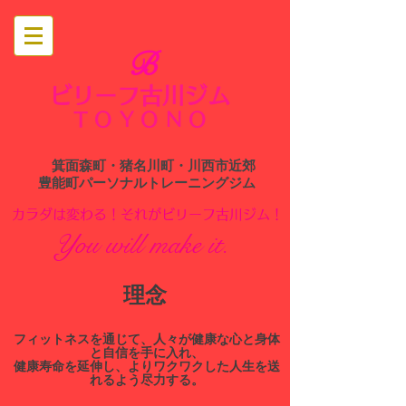
B
ビリーフ古川ジム
​
TOYONO
箕面森町・猪名川町・川西市近郊
​豊能町パーソナルトレーニングジム
​カラダは変わる！それがビリーフ古川ジム！
You will make it.
​理念
​フィットネスを通じて、人々が健康な心と身体
と自信を手に入れ、
健康寿命を延伸し、よりワクワクした人生を送
れるよう尽力する。