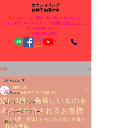
カウンセリング
体験予約受付中
セッション中はお電話に出る事が出来かねます。
​ライン＠
や、Instagram DM、HP
お問い合わせフォーム
をご利用頂きますよう、
お願い致します。
記事
All Posts
BFG null
All Posts
2022年5月6日
読了時間: 1分
週に1度、美味しいものを
ビフォー＆アフター
求めて外食されるお客様
ビフォー＆アフター
週に1度、美味しいものを求めて外食さ
独り言
れるお客様。