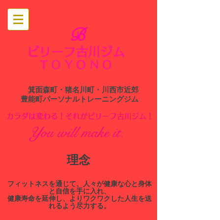
B
ビリーフ古川ジム
​
TOYONO
箕面森町・猪名川町・川西市近郊
​豊能町パーソナルトレーニングジム
​カラダは変わる！それがビリーフ古川ジム！
You will make it.
​理念
​フィットネスを通じて、人々が健康な心と身体
と自信を手に入れ、
健康寿命を延伸し、よりワクワクした人生を送
れるよう尽力する。