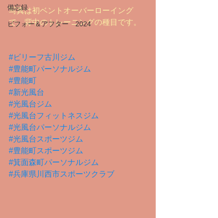
備忘録
写真は初ベントオーバーローイング
で、背中のトレーニングの種目です。
ビフォー＆アフター 2024
#ビリーフ古川ジム
#豊能町パーソナルジム
#豊能町
#新光風台
#光風台ジム
#光風台フィットネスジム
#光風台パーソナルジム
#光風台スポーツジム
#豊能町スポーツジム
#箕面森町パーソナルジム
#兵庫県川西市スポーツクラブ