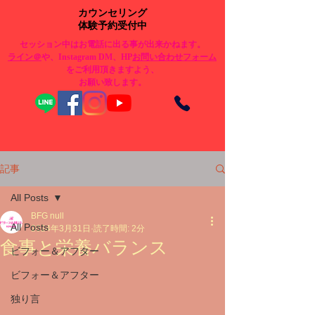
カウンセリング
体験予約受付中
セッション中はお電話に出る事が出来かねます。
​ライン＠
や、Instagram DM、HP
お問い合わせフォーム
をご利用頂きますよう、
お願い致します。
記事
All Posts
BFG null
All Posts
2024年3月31日
読了時間: 2分
食事と栄養バランス
ビフォー＆アフター
ビフォー＆アフター
独り言