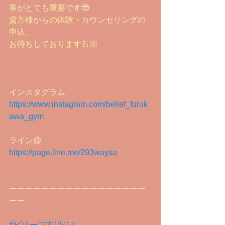
事がとても重要です😎
貴方様からの体験・カウンセリングの
申込、
お待ちしております💪🏼
インスタグラム
https://www.instagram.com/belief_furuk
awa_gym
ライン@
https://page.line.me/293waysa
ーーーーーーーーーーーーーーーーー
ーー
#ビリーフ古川ジム