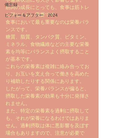
備忘録
筋肉の成長にとっても、食事は筋トレ
と同じぐらい重要です。
ビフォー＆アフター 2024
食事において最も重要なのは栄養バラ
ンスです。
糖質、脂質、タンパク質、ビタミン、
ミネラル、食物繊維などの主要な栄養
素を均等にバランスよく摂取すること
が基本です。
これらの栄養素は複雑に絡み合ってお
り、お互いを支え合って働きを高めた
り補助したりする関係にあります。
したがって、栄養バランスが偏ると、
摂取した栄養素の効果も十分に発揮さ
れません。
また、特定の栄養素を過剰に摂取して
も、それが栄養になるわけではありま
せん。過剰摂取は体に悪影響を及ぼす
場合もありますので、注意が必要で