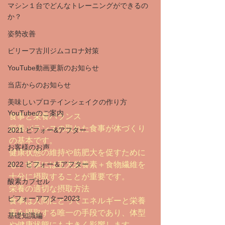
マシン１台でどんなトレーニングができるの
か？
姿勢改善
ビリーフ古川ジムコロナ対策
YouTube動画更新のお知らせ
当店からのお知らせ
美味しいプロテインシェイクの作り方
YouTubeのご案内
食事と栄養バランス
栄養バランスの取れた食事が体づくり
2021 ビフォー&アフター
の基本です。
お客様のお声
健康状態の維持や筋肥大を促すために
2022 ビフォー＆アフター
も、食事には五大栄養素＋食物繊維を
十分に摂取することが重要です。
酸素カプセル
栄養の適切な摂取方法
ビフォーアフター2023
食事は人間にとってエネルギーと栄養
素を摂取する唯一の手段であり、体型
基礎知識編
や健康状態にも大きく影響します。