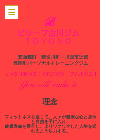
B
ビリーフ古川ジム
​
TOYONO
箕面森町・猪名川町・川西市近郊
​豊能町パーソナルトレーニングジム
​カラダは変わる！それがビリーフ古川ジム！
You will make it.
​理念
​フィットネスを通じて、人々が健康な心と身体
と自信を手に入れ、
健康寿命を延伸し、よりワクワクした人生を送
れるよう尽力する。