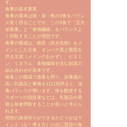
す。
食事の基本要素
食事の基本は朝・昼・晩の3食をバラン
ス良く摂ることです。この3食で「五大
栄養素」と「食物繊維」をバランスよ
く摂取することが理想です。
食事の構成は、糖質（炭水化物）をメ
インとした主食、タンパク質と脂質を
摂る主菜（メインのおかず）、ビタミ
ン、ミネラル、食物繊維を含む副菜の
組み合わせが基本です。
毎食この構成で適量を摂り、栄養価の
高い乳製品と果物を1日1回摂ると、栄
養バランスが整います。体を酷使する
スポーツの競技者などは、乳製品や果
物も毎食摂取することが良いと考えら
れます。
理想の身体作りができるかどうかはマ
インド（心・考え方）の次に普段の食