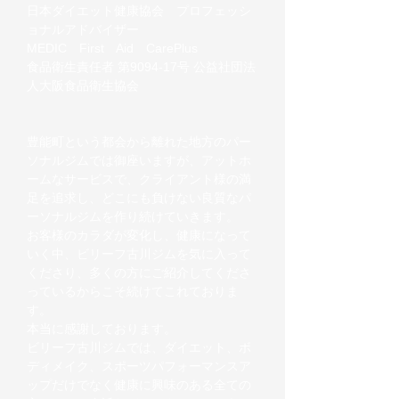
日本ダイエット健康協会 プロフェッシ
ョナルアドバイザー
MEDIC First Aid CarePlus
​食品衛生責任者 第9094-17号 公益社団法
人大阪食品衛生協会
​豊能町という都会から離れた地方のパー
ソナルジムでは御座いますが、アットホ
ームなサービスで、クライアント様の満
足を追求し、どこにも負けない良質なパ
ーソナルジムを作り続けていきます。
お客様のカラダが変化し、健康になって
いく中、ビリーフ古川ジムを気に入って
くださり、多くの方にご紹介してくださ
っているからこそ続けてこれておりま
す。
本当に感謝しております。
ビリーフ古川ジムでは、ダイエット、ボ
ディメイク、スポーツパフォーマンスア
ップだけでなく健康に興味のある全ての