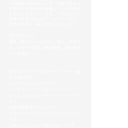
その経験があるからこそ、目標に向かっ
て努力する大切さや達成したときの喜び
を誰よりも知っています。一人ひとりの
目標や状況に合わせたトレーニングで、
理想の未来を一緒に目指しましょう！」
1987年生まれ
趣味：筋力トレーニング、旅行、美食巡
り、スポーツ観戦、映画鑑賞、美術館巡
り、生成AI
全米エクササイズスポーツトレーナー協
会【NESTA】
パーソナルトレーナーPFT
シニアフィットネススペシャリスト
ダイエット＆ビューティースペシャリス
ト
介護予防健康アドバイザー
スポーツパフォーマンスアップスペシャ
リスト
日本ストレッチング協会JSA－CSTP