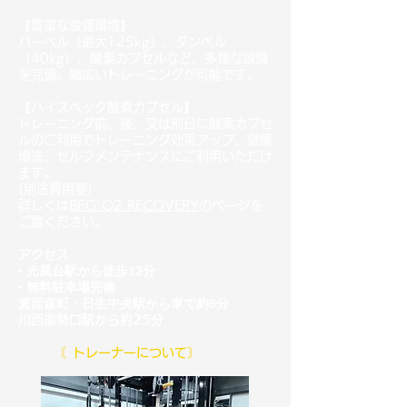
【豊富な設備環境】
バーベル（最大125kg）、ダンベル
（40kg）、酸素カプセルなど、多様な設備
を完備。幅広いトレーニングが可能です。
【ハイスペック酸素カプセル】
トレーニング前、後、又は別日に酸素カプセ
ルのご利用でトレーニング効果アップ、健康
増進、セルフメンテナンスにご利用いただけ
ます。
(別途費用要)
詳しくは
BFG O2 RECOVERY
の
ページを
ご覧ください。
​アクセス
• 光風台駅から徒歩13分
• 無料駐車場完備
箕面森町・日生中央駅から車で約9分
川西能勢口駅から約25分
〘トレーナーについて〙