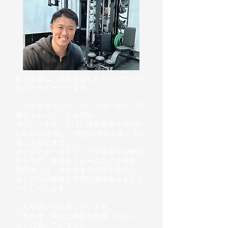
努力を重ね、結果を出したトレーナーが
全力でサポートします。
「人生を変えたい」という想いから、25
歳でトレーニングを開始。
マラソンをきっかけに体脂肪率を25%か
ら6.5%に改善し、理想の身体を手に入れ
ることができました。
カナダとオーストラリアで栄養学や解剖
学を学び、多様なトレーニングを体験。
帰国後には、さまざまな資格を取得し、
多くの方の健康と理想の身体作りをサポ
ートしています。
こんな思いで指導しています。
「私自身、過去に体型や健康（人生に
も）に悩んでいました。