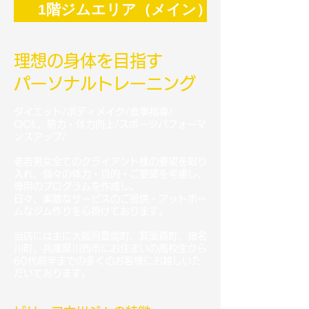
1階ジムエリア（メイン）
理想の身体を目指す
パーソナルトレーニング
ダイエット/ボディメイク/食事指導/
QOL、筋力・体力向上/スポーツパフォーマ
ンスアップ/
老若男女全てのクライアント様の要望を取り
入れ、個々の体力・目的・ご要望を考慮し、
専用のプログラムを作成し、
日々、素敵なサービスのご提供・アットホー
ムなジム作りを心掛けております。
​当店には主に大阪府豊能町、箕面森町、猪名
川町、兵庫県川西市にお住まいの高校生から
60代前半までの多くのお客様にお越しいた
だいております。