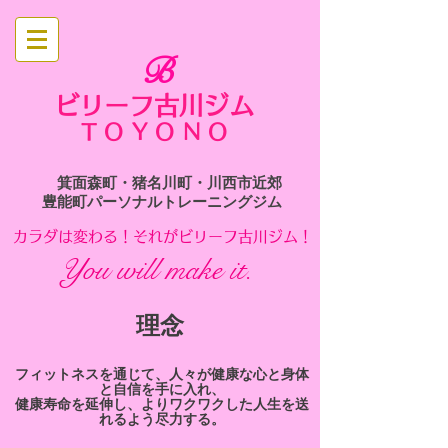
B
ビリーフ古川ジム
​
TOYONO
箕面森町・猪名川町・川西市近郊
​豊能町パーソナルトレーニングジム
​カラダは変わる！それがビリーフ古川ジム！
You will make it.
​理念
​フィットネスを通じて、人々が健康な心と身体
と自信を手に入れ、
健康寿命を延伸し、よりワクワクした人生を送
れるよう尽力する。