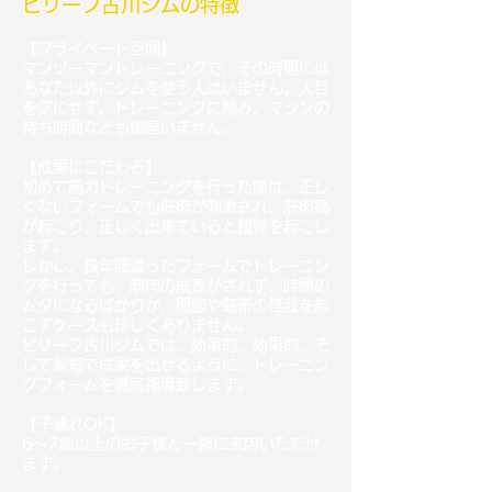
ビリーフ古川ジムの特徴
【プライベート空間】
マンツーマントレーニングで、その時間には
あなた以外にジムを使う人はいません。人目
を気にせず、トレーニングに励み、マシンの
待ち時間なども御座いません。
【成果にこだわる】
初めて筋力トレーニングを行った際は、正し
くないフォームでも筋肉が刺激され、筋肉痛
が起こり、正しく出来ていると錯覚を起こし
ます。
しかし、長年間違ったフォームでトレーニン
グを行っても、筋肉の成長がされず、時間の
ムダになるばかりか、関節や靭帯の怪我を起
こすケースも珍しくありません。
ビリーフ古川ジムでは、効率的、効果的、そ
して最短
で成果を出せるように、トレーニン
グフォームを徹底指導致します。
【子連れOK】
6～7歳以上のお子様と一緒に来店いただけ
ます。