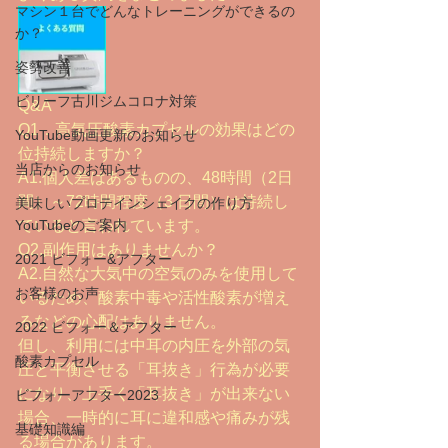
マシン１台でどんなトレーニングができるの
か？
姿勢改善
ビリーフ古川ジムコロナ対策
Q&A
Q1．高気圧酸素カプセルの効果はどの
YouTube動画更新のお知らせ
位持続しますか？
当店からのお知らせ
A1.個人差はあるものの、48時間（2日
間）～72時間程度（3 日間）は持続し
美味しいプロテインシェイクの作り方
YouTubeのご案内
ていると言われています。
Q2.副作用はありませんか？
2021 ビフォー&アフター
A2.自然な大気中の空気のみを使用して
お客様のお声
いるため、酸素中毒や活性酸素が増え
るなどの心配はありません。
2022 ビフォー＆アフター
但し、利用には中耳の内圧を外部の気
酸素カプセル
圧と平衡させる「耳抜き」行為が必要
になり、上手く「耳抜き」が出来ない
ビフォーアフター2023
場合、一時的に耳に違和感や痛みが残
基礎知識編
る場合があります。