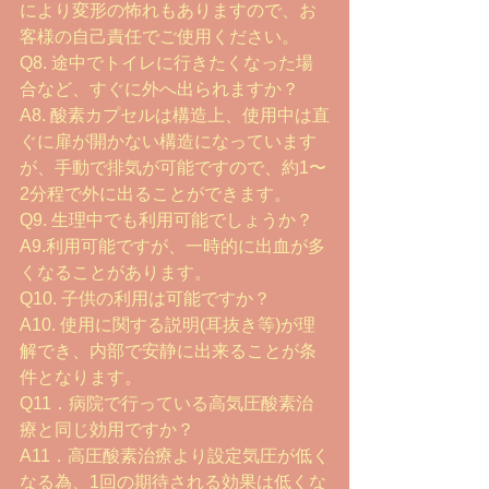
により変形の怖れもありますので、お
客様の自己責任でご使用ください。
Q8. 途中でトイレに行きたくなった場
合など、すぐに外へ出られますか？
A8. 酸素カプセルは構造上、使用中は直
ぐに扉が開かない構造になっています
が、手動で排気が可能ですので、約1〜
2分程で外に出ることができます。
Q9. 生理中でも利用可能でしょうか？
A9.利用可能ですが、一時的に出血が多
くなることがあります。
Q10. 子供の利用は可能ですか？
A10. 使用に関する説明(耳抜き等)が理
解でき、内部で安静に出来ることが条
件となります。
Q11．病院で行っている高気圧酸素治
療と同じ効用ですか？
A11．高圧酸素治療より設定気圧が低く
なる為、1回の期待される効果は低くな