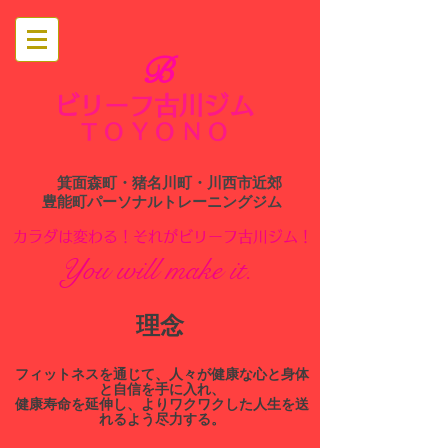
B
ビリーフ古川ジム
​
TOYONO
箕面森町・猪名川町・川西市近郊
​豊能町パーソナルトレーニングジム
​カラダは変わる！それがビリーフ古川ジム！
You will make it.
​理念
​フィットネスを通じて、人々が健康な心と身体
と自信を手に入れ、
健康寿命を延伸し、よりワクワクした人生を送
れるよう尽力する。