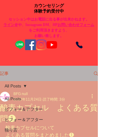
カウンセリング
体験予約受付中
セッション中はお電話に出る事が出来かねます。
​ライン＠
や、Instagram DM、HP
お問い合わせフォーム
をご利用頂きますよう、
お願い致します。
記事
All Posts
BFG null
All Posts
2022年11月24日
読了時間: 3分
酸素カプセル よくある質
ビフォー＆アフター
問❶
ビフォー＆アフター
酸素カプセルについて
独り言
よくある質問をまとめました❶