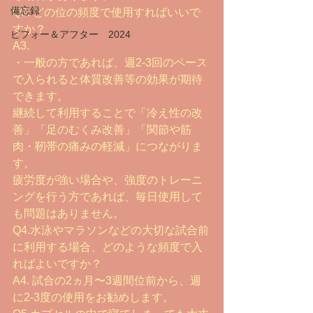
備忘録
Q3. どの位の頻度で使用すればいいで
すか？
ビフォー＆アフター 2024
A3.
・一般の方であれば、週2-3回のペース
で入られると体質改善等の効果が期待
できます。
継続して利用することで「冷え性の改
善」「足のむくみ改善」「関節や筋
肉・靭帯の痛みの軽減」につながりま
す。
疲労度が強い場合や、強度のトレーニ
ングを行う方であれば、毎日使用して
も問題はありません。
Q4.水泳やマラソンなどの大切な試合前
に利用する場合、どのような頻度で入
ればよいですか？
A4. 試合の2ヵ月〜3週間位前から、週
に2-3度の使用をお勧めします。