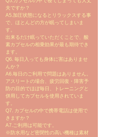
Q5.カプセルの中で寝てしまっても大丈
夫ですか？
A5.加圧状態になるとリラックスする事
で、ほとんどの方が眠ってしまいま
す。
出来るだけ眠っていただくことで、酸
素カプセルの相乗効果が最も期待でき
ます。
Q6. 毎日入っても身体に害はありませ
んか？
A6.毎日のご利用で問題はありません。
アスリートの場合、疲労回復・障害予
防の目的でほぼ毎日、トレーニングと
併用してカプセルを使用されていま
す。
Q7. カプセルの中で携帯電話は使用で
きますか？
A7.ご利用は可能です。
※防水用など密閉性の高い機種は素材