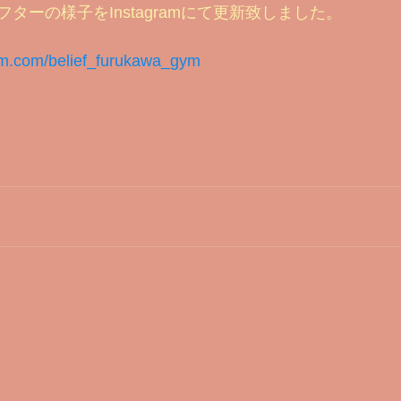
ターの様子をInstagramにて更新致しました。
ouTubeのご案内
2021 ビフォー&アフター
お客様のお声
am.com/belief_furukawa_gym
素カプセル
ビフォーアフター2023
基礎知識編
備忘録