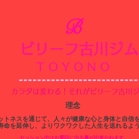
B
ビリーフ古川ジム
​
TOYONO
​カラダは変わる！それがビリーフ古川
​理念
ィットネスを通じて、人々が健康な心と身体と自信
寿命を延伸し、よりワクワクした人生を送れるよ
セッション中はお電話に出る事が出来かねます。