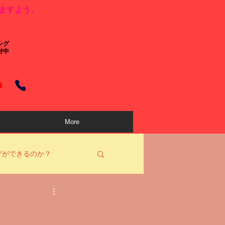
ますよう、
ング
付中
More
グができるのか？