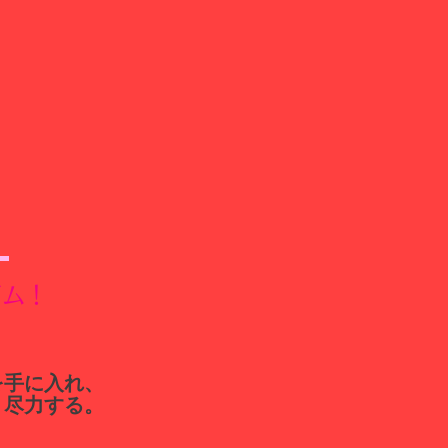
ジム！
を手に入れ、
う尽力する。