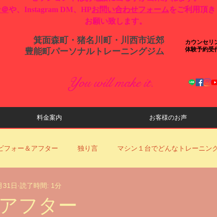
ン＠
や、Instagram DM、HP
お問い合わせフォーム
をご利用頂き
お願い致します。
箕面森町・猪名川町・川西市近郊
カウンセリ
体験予約受
​豊能町パーソナルトレーニングジム
You will make it.
料金案内
お客様のお声
ビフォー＆アフター
独り言
マシン１台でどんなトレーニン
月31日
読了時間: 1分
ロナ対策
YouTube動画更新のお知らせ
当店からのお知らせ
アフター