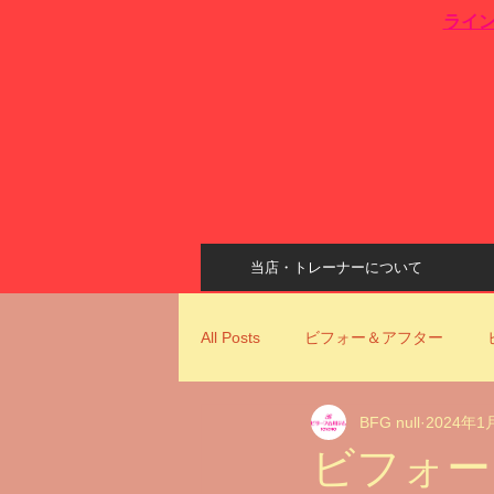
​ライ
当店・トレーナーについて
All Posts
ビフォー＆アフター
BFG null
2024年1
姿勢改善
ビリーフ古川ジムコ
ビフォー