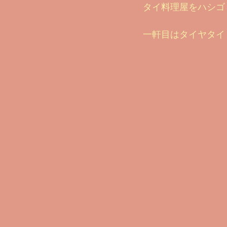
タイ料理屋をハシゴ
美味しいプロテインシェイクの作り方Y
一軒目はタイヤタイ
2022 ビフォー＆アフター
酸
ビフォー＆アフター 2024