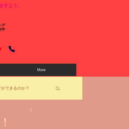
ますよう、
ング
付中
More
グができるのか？
！