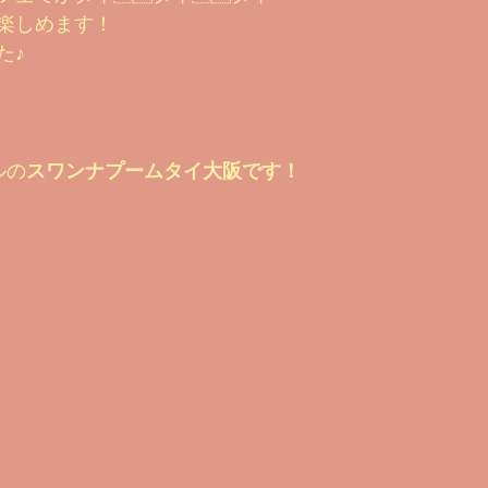
楽しめます！
た♪
ルの
スワンナプームタイ大阪です！