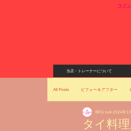
​ライ
当店・トレーナーについて
All Posts
ビフォー＆アフター
BFG null
2024年1
姿勢改善
ビリーフ古川ジムコ
タイ料理