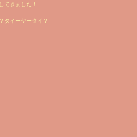
してきました！
ouTubeのご案内
2021 ビフォー&アフター
お客様のお声
？タイーヤータイ？
素カプセル
ビフォーアフター2023
基礎知識編
備忘録