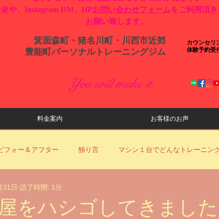
ン＠
や、Instagram DM、HP
お問い合わせフォーム
をご利用頂き
お願い致します。
箕面森町・猪名川町・川西市近郊
カウンセリ
体験予約受
​豊能町パーソナルトレーニングジム
You will make it.
料金案内
お客様のお声
ビフォー＆アフター
独り言
マシン１台でどんなトレーニン
月31日
読了時間: 1分
ロナ対策
YouTube動画更新のお知らせ
当店からのお知らせ
屋をハシゴしてきました