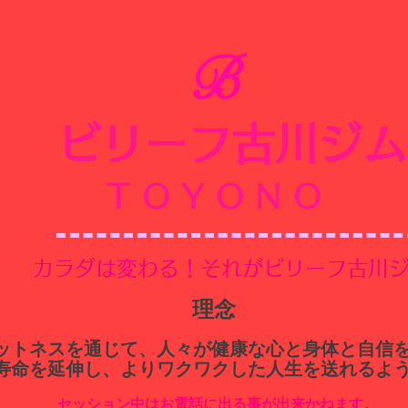
B
ビリーフ古川ジム
​
TOYONO
​カラダは変わる！それがビリーフ古川
​理念
ィットネスを通じて、人々が健康な心と身体と自信
寿命を延伸し、よりワクワクした人生を送れるよ
セッション中はお電話に出る事が出来かねます。