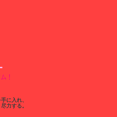
ジム！
を手に入れ、
う尽力する。