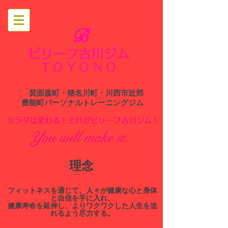
B
ビリーフ古川ジム
​
TOYONO
箕面森町・猪名川町・川西市近郊
​豊能町パーソナルトレーニングジム
​カラダは変わる！それがビリーフ古川ジム！
You will make it.
​理念
​フィットネスを通じて、人々が健康な心と身体
と自信を手に入れ、
健康寿命を延伸し、よりワクワクした人生を送
れるよう尽力する。