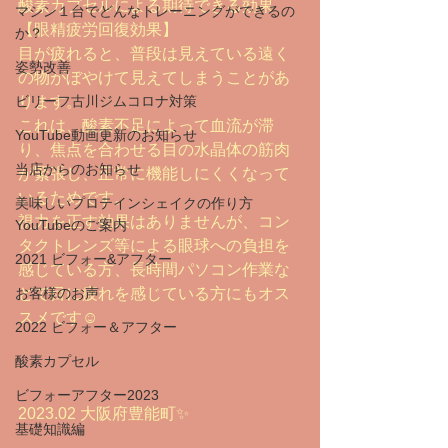
酸素カプセルによる期待できる効果
マシン１台でどんなトレーニングができるの
【眼精疲労回復効果】
か？
目が疲れると、普段は見えている遠く
姿勢改善
の物がぼやけて見えてしまうことがあ
ビリーフ古川ジムコロナ対策
ります。
これは、酸素不足によって血流が滞
YouTube動画更新のお知らせ
り、焦点を合わせる目の水晶体の筋肉
当店からのお知らせ
が緊張し、正常に機能しにくくなって
いるためです。
美味しいプロテインシェイクの作り方
視力を正す効果はありませんが、コン
YouTubeのご案内
タクトレンズ等による眼球への負担を
2021 ビフォー&アフター
感じている方、長時間パソコン作業な
お客様のお声
どで目に疲れを感じている方にもオス
スメです☺️
2022 ビフォー＆アフター
酸素カプセル
ビフォーアフター2023
2023.02 大阪府豊能町✨
基礎知識編