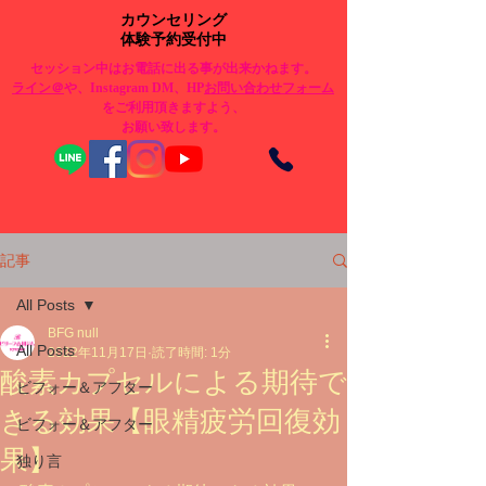
カウンセリング
体験予約受付中
セッション中はお電話に出る事が出来かねます。
​ライン＠
や、Instagram DM、HP
お問い合わせフォーム
をご利用頂きますよう、
お願い致します。
記事
All Posts
BFG null
All Posts
2022年11月17日
読了時間: 1分
酸素カプセルによる期待で
ビフォー＆アフター
きる効果【眼精疲労回復効
ビフォー＆アフター
果】
独り言