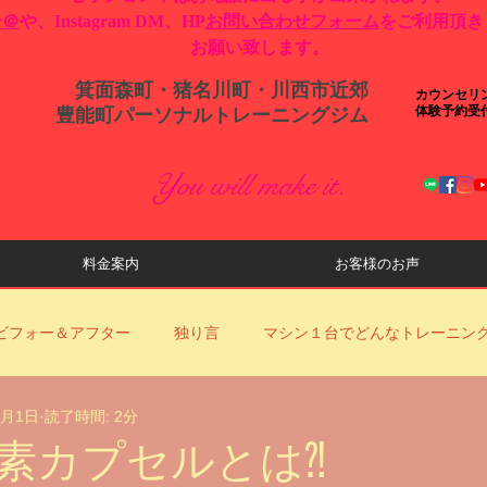
ン＠
や、Instagram DM、HP
お問い合わせフォーム
をご利用頂き
お願い致します。
箕面森町・猪名川町・川西市近郊
カウンセリ
体験予約受
​豊能町パーソナルトレーニングジム
You will make it.
料金案内
お客様のお声
ビフォー＆アフター
独り言
マシン１台でどんなトレーニン
1月1日
読了時間: 2分
ロナ対策
YouTube動画更新のお知らせ
当店からのお知らせ
素カプセルとは⁈