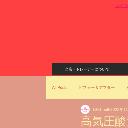
​ライ
当店・トレーナーについて
All Posts
ビフォー＆アフター
BFG null
2022年1
姿勢改善
ビリーフ古川ジムコ
高気圧酸