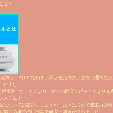
とは？
ouTubeのご案内
2021 ビフォー&アフター
お客様のお声
素カプセル
ビフォーアフター2023
基礎知識編
備忘録
活気圧：約1.0気圧)を上昇させた高気圧状態（通常気圧1
） に上げ
間程度過ごすことにより、通常の呼吸で得られるよりも
システムです。
話については諸説ありますが、元々は海外で無重力の環
や体力の維持の目的等で研究・開発が進みました。