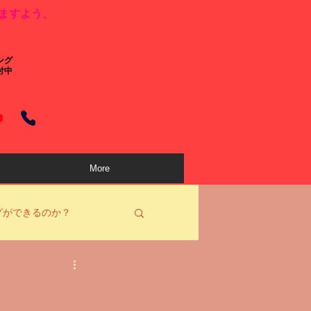
ますよう、
ング
付中
More
グができるのか？