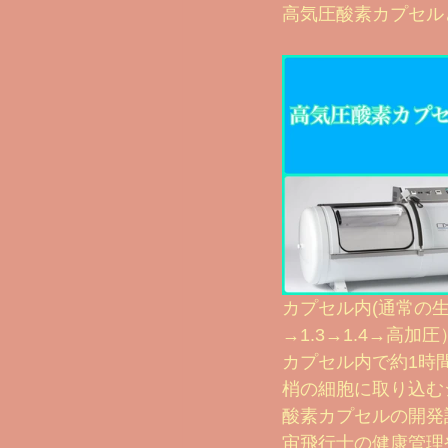
高気圧酸素カプセル
美味しいプロテインシェイクの作り方Y
2022 ビフォー＆アフター
酸
ビフォー＆アフター 2024
カプセル内(通常の生
→1.3→1.4→高加圧
カプセル内で約1時
梢の細胞に取り込む
酸素カプセルの開発
宙飛行士の健康管理