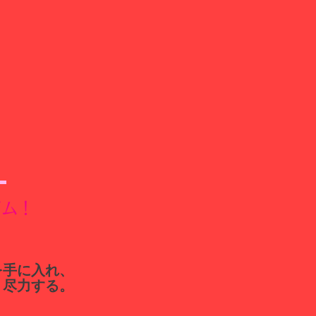
ジム！
を手に入れ、
う尽力する。