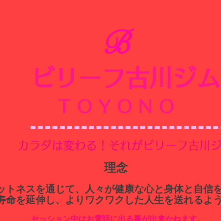
B
ビリーフ古川ジム
​
TOYONO
​カラダは変わる！それがビリーフ古川
​理念
ィットネスを通じて、人々が健康な心と身体と自信
寿命を延伸し、よりワクワクした人生を送れるよ
セッション中はお電話に出る事が出来かねます。