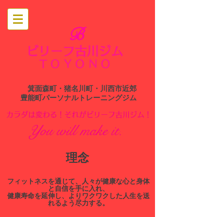
B
ビリーフ古川ジム
​
TOYONO
箕面森町・猪名川町・川西市近郊
​豊能町パーソナルトレーニングジム
​カラダは変わる！それがビリーフ古川ジム！
You will make it.
​理念
​フィットネスを通じて、人々が健康な心と身体
と自信を手に入れ、
健康寿命を延伸し、よりワクワクした人生を送
れるよう尽力する。