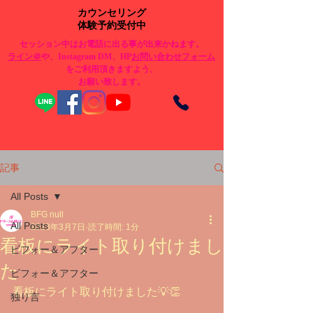
カウンセリング
体験予約受付中
セッション中はお電話に出る事が出来かねます。
​ライン＠
や、Instagram DM、HP
お問い合わせフォーム
をご利用頂きますよう、
お願い致します。
記事
All Posts
BFG null
All Posts
2023年3月7日
読了時間: 1分
看板にライト取り付けまし
ビフォー＆アフター
た
ビフォー＆アフター
看板にライト取り付けました💡👏
独り言