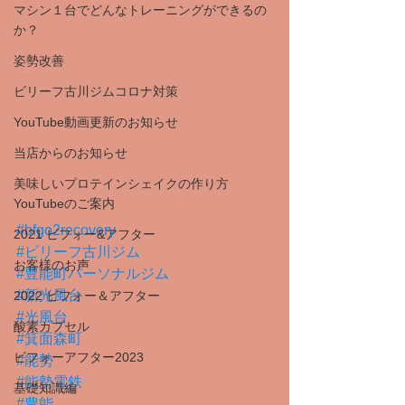
マシン１台でどんなトレーニングができるの
か？
姿勢改善
ビリーフ古川ジムコロナ対策
YouTube動画更新のお知らせ
当店からのお知らせ
美味しいプロテインシェイクの作り方
YouTubeのご案内
#bfgo2recovery
2021 ビフォー&アフター
#ビリーフ古川ジム
お客様のお声
#豊能町パーソナルジム
#新光風台
2022 ビフォー＆アフター
#光風台
酸素カプセル
#箕面森町
ビフォーアフター2023
#能勢
#能勢電鉄
基礎知識編
#豊能