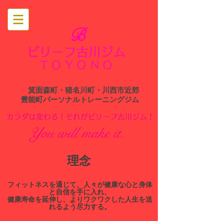
B
ビリーフ古川ジム
​
TOYONO
箕面森町・猪名川町・川西市近郊
​豊能町パーソナルトレーニングジム
​カラダは変わる！それがビリーフ古川ジム！
You will make it.
​理念
​フィットネスを通じて、人々が健康な心と身体
と自信を手に入れ、
健康寿命を延伸し、よりワクワクした人生を送
れるよう尽力する。