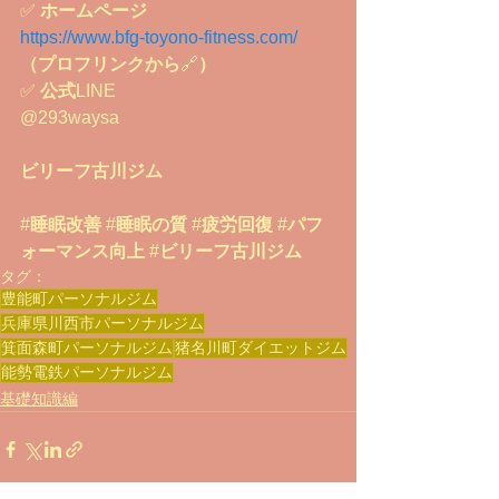
✅ 
ホームページ
https://www.bfg-toyono-fitness.com/
（プロフリンクから
🔗
）
✅ 
公式
LINE
@293waysa
ビリーフ古川ジム
#
睡眠改善
 #
睡眠の質
 #
疲労回復
 #
パフ
ォーマンス向上
 #
ビリーフ古川ジム
タグ：
豊能町パーソナルジム
兵庫県川西市パーソナルジム
箕面森町パーソナルジム
猪名川町ダイエットジム
能勢電鉄パーソナルジム
基礎知識編