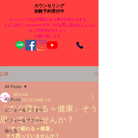
カウンセリング
体験予約受付中
セッション中はお電話に出る事が出来かねます。
​ライン＠
や、Instagram DM、HP
お問い合わせフォーム
をご利用頂きますよう、
お願い致します。
記事
All Posts
BFG null
All Posts
2月25日
読了時間: 1分
「すぐ寝れる＝健康」そう
ビフォー＆アフター
思っていませんか？
ビフォー＆アフター
「すぐ寝れる＝健康」
独り言
そう思っていませんか？