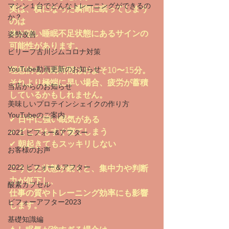
マシン１台でどんなトレーニングができるの
実は、横になった瞬間に眠ってしまう
か？
のは
体が強い睡眠不足状態にあるサインの
姿勢改善
可能性があります。
ビリーフ古川ジムコロナ対策
YouTube動画更新のお知らせ
理想的な入眠時間はおよそ
10
〜
15
分。
それより極端に早い場合、疲労が蓄積
当店からのお知らせ
しているかもしれません。
美味しいプロテインシェイクの作り方
YouTubeのご案内
✔ 
日中に強い眠気がある
✔ 
どこでもすぐ寝てしまう
2021 ビフォー&アフター
✔ 
朝起きてもスッキリしない
お客様のお声
2022 ビフォー＆アフター
こうした状態が続くと、集中力や判断
力が低下し、
酸素カプセル
仕事の質やトレーニング効率にも影響
ビフォーアフター2023
します。
基礎知識編