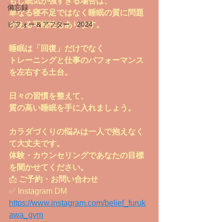
もし眠気が強すぎる場合は、
備忘録
単なる寝不足ではなく睡眠の質に問題
ビフォー＆アフター 2024
がある可能性もあります。
睡眠は「回復」だけでなく
トレーニングと仕事のパフォーマンス
を左右する土台。
日々の習慣を整えて、
質の高い睡眠を手に入れましょう。
カラダづくりの悩みは一人で抱えなく
て大丈夫です。
体験・カウンセリングであなたの目標
を聞かせてください。
📩 
ご予約・お問い合わせ
✅ Instagram DM
https://www.instagram.com/belief_furuk
awa_gym