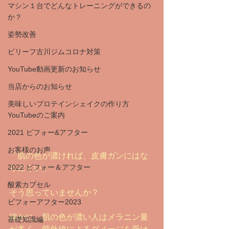
マシン１台でどんなトレーニングができるの
か？
姿勢改善
ビリーフ古川ジムコロナ対策
YouTube動画更新のお知らせ
当店からのお知らせ
美味しいプロテインシェイクの作り方
YouTubeのご案内
2021 ビフォー&アフター
お客様のお声
「肌の色が濃ければ、皮膚ガンにはな
2022 ビフォー＆アフター
りにくい」
酸素カプセル
そう思っていませんか？
ビフォーアフター2023
確かに、肌の色が濃い人はメラニン量
基礎知識編