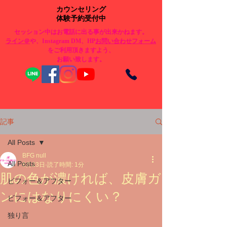
カウンセリング
体験予約受付中
セッション中はお電話に出る事が出来かねます。
​ライン＠
や、Instagram DM、HP
お問い合わせフォーム
をご利用頂きますよう、
お願い致します。
記事
All Posts
BFG null
All Posts
6月23日
読了時間: 1分
肌の色が濃ければ、皮膚ガ
ビフォー＆アフター
ンにはなりにくい？
ビフォー＆アフター
独り言