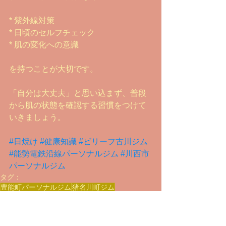
* 紫外線対策
* 日頃のセルフチェック
* 肌の変化への意識
を持つことが大切です。
「自分は大丈夫」と思い込まず、普段
から肌の状態を確認する習慣をつけて
いきましょう。
#日焼け
#健康知識
#ビリーフ古川ジム
#能勢電鉄沿線パーソナルジム
#川西市
パーソナルジム
タグ：
豊能町パーソナルジム
猪名川町ジム
猪名川町マンツーマントレーニング
川西市マンツーマントレーニング
豊能郡プライベートジム