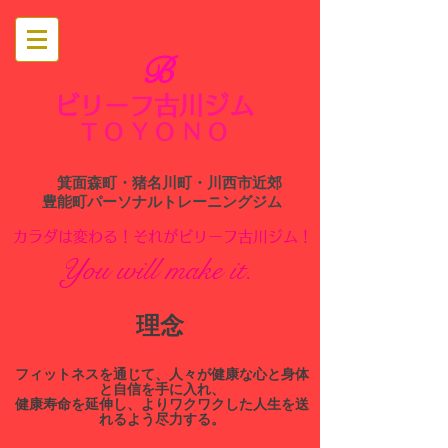
B
ビリーフ古川ジム
​
TOYONO
箕面森町・猪名川町・川西市近郊
​豊能町パーソナルトレーニングジム
​カラダは変わる！それがビリーフ古川ジム！
You will make it.
​理念
​フィットネスを通じて、人々が健康な心と身体
と自信を手に入れ、
健康寿命を延伸し、よりワクワクした人生を送
れるよう尽力する。