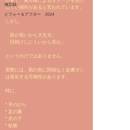
が多く、紫外線によるダメージを受け
備忘録
にくい傾向があると言われています。
ビフォー＆アフター 2024
しかし、
「肌が黒いから大丈夫」
「日焼けしにくいから安心」
というわけではありません。
実際には、肌の色に関係なく皮膚ガン
は発生する可能性があります。
特に、
* 手のひら
* 足の裏
* 爪の下
* 粘膜