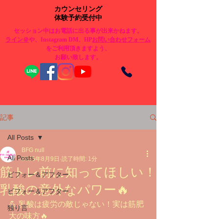
カウンセリング
体験予約受付中
セッション中はお電話に出る事が出来かねます。
​ライン＠
や、Instagram DM、HP
お問い合わせフォーム
をご利用頂きますよう、
お願い致します。
記事
All Posts
BFG null
All Posts
2025年8月9日
読了時間: 1分
筋トレ前に知ってほしい！
ビフォー＆アフター
乳酸の意外なパワー🔥
ビフォー＆アフター
💪 乳酸は疲労の敵じゃない！実は筋肥
独り言
大の味方🔥