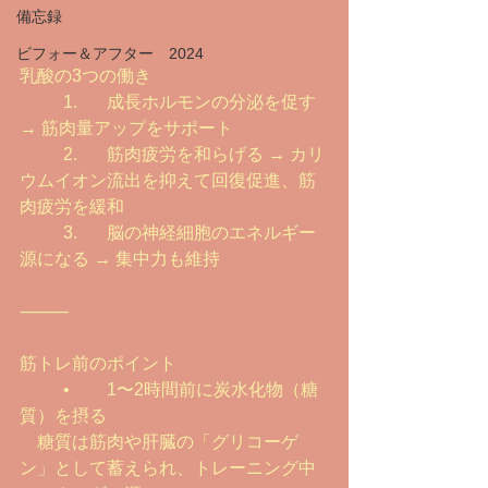
備忘録
ビフォー＆アフター 2024
乳酸の3つの働き
	1.	成長ホルモンの分泌を促す 
→ 筋肉量アップをサポート
	2.	筋肉疲労を和らげる → カリ
ウムイオン流出を抑えて回復促進、筋
肉疲労を緩和
	3.	脳の神経細胞のエネルギー
源になる → 集中力も維持
⸻
筋トレ前のポイント
	•	1〜2時間前に炭水化物（糖
質）を摂る
　糖質は筋肉や肝臓の「グリコーゲ
ン」として蓄えられ、トレーニング中