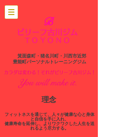
B
ビリーフ古川ジム
​
TOYONO
箕面森町・猪名川町・川西市近郊
​豊能町パーソナルトレーニングジム
​カラダは変わる！それがビリーフ古川ジム！
You will make it.
​理念
​フィットネスを通じて、人々が健康な心と身体
と自信を手に入れ、
健康寿命を延伸し、よりワクワクした人生を送
れるよう尽力する。