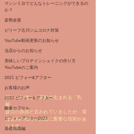
マシン１台でどんなトレーニングができるの
か？
姿勢改善
ビリーフ古川ジムコロナ対策
YouTube動画更新のお知らせ
当店からのお知らせ
美味しいプロテインシェイクの作り方
YouTubeのご案内
2021 ビフォー&アフター
お客様のお声
筋トレや激しい運動で生まれる「乳
2022 ビフォー＆アフター
酸」。
酸素カプセル
疲労の原因と言われていましたが、実
ビフォーアフター2023
は筋肉の成長と回復に重要な役割があ
ります。
基礎知識編