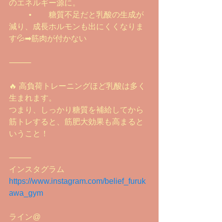
のエネルギー源に。
	•	糖質不足だと乳酸の生成が
減り、成長ホルモンも出にくくなりま
す💦➡︎筋肉が付かない
⸻
🔥 高負荷トレーニングほど乳酸は多く
生まれます。
つまり、しっかり糖質を補給してから
筋トレすると、筋肥大効果も高まると
いうこと！
⸻
インスタグラム
https://www.instagram.com/belief_furuk
awa_gym
ライン@