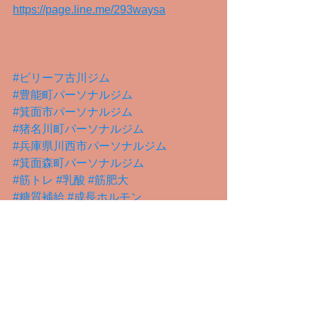
https://page.line.me/293waysa
#ビリーフ古川ジム
#豊能町パーソナルジム
#箕面市パーソナルジム
#猪名川町パーソナルジム
#兵庫県川西市パーソナルジム
#箕面森町パーソナルジム
#筋トレ
#乳酸
#筋肥大
#糖質補給
#成長ホルモン
#筋トレ前の食事
#ワークアウト知識
基礎知識編