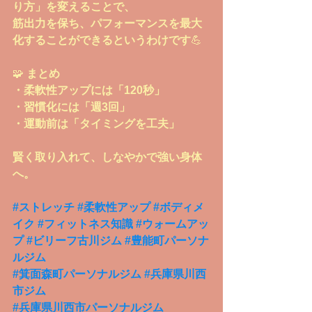
り方」を変えることで、
筋出力を保ち、パフォーマンスを最大
化することができるというわけです
💪
🧩
 まとめ
・柔軟性アップには「120秒」
・習慣化には「週3回」
・運動前は「タイミングを工夫」
賢く取り入れて、しなやかで強い身体
へ。
#ストレッチ
#柔軟性アップ
#ボディメ
イク
#フィットネス知識
#ウォームアッ
プ
#ビリーフ古川ジム
#豊能町パーソナ
ルジム
#箕面森町パーソナルジム
#兵庫県川西
市ジム
#兵庫県川西市パーソナルジム