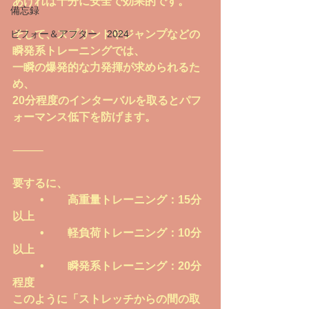
あければ十分に安全で効果的です。
備忘録
ビフォー＆アフター 2024
そして、スプリントやジャンプなどの
瞬発系トレーニングでは、
一瞬の爆発的な力発揮が求められるた
め、
20分程度のインターバルを取るとパフ
ォーマンス低下を防げます。
⸻
要するに、
	•	高重量トレーニング：15分
以上
	•	軽負荷トレーニング：10分
以上
	•	瞬発系トレーニング：20分
程度
このように「ストレッチからの間の取