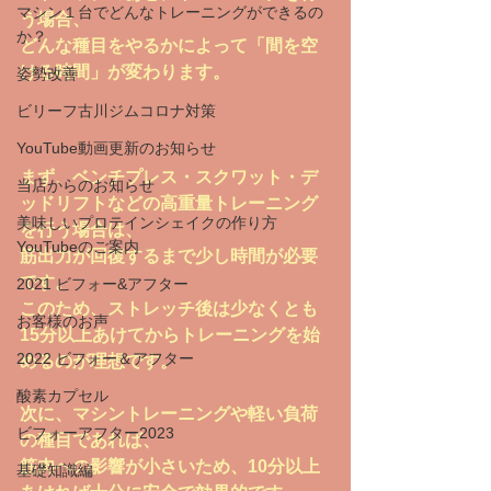
マシン１台でどんなトレーニングができるの
う場合、
か？
どんな種目をやるかによって「間を空
ける時間」が変わります。
姿勢改善
ビリーフ古川ジムコロナ対策
YouTube動画更新のお知らせ
まず、ベンチプレス・スクワット・デ
当店からのお知らせ
ッドリフトなどの高重量トレーニング
美味しいプロテインシェイクの作り方
を行う場合は、
YouTubeのご案内
筋出力が回復するまで少し時間が必要
です。
2021 ビフォー&アフター
このため、ストレッチ後は少なくとも
お客様のお声
15分以上あけてからトレーニングを始
2022 ビフォー＆アフター
めるのが理想です。
酸素カプセル
次に、マシントレーニングや軽い負荷
ビフォーアフター2023
の種目であれば、
筋肉への影響が小さいため、10分以上
基礎知識編