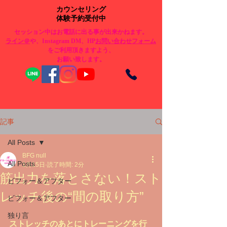
カウンセリング
体験予約受付中
セッション中はお電話に出る事が出来かねます。
​ライン＠
や、Instagram DM、HP
お問い合わせフォーム
をご利用頂きますよう、
お願い致します。
記事
All Posts
BFG null
All Posts
1月15日
読了時間: 2分
筋出力を落とさない！スト
ビフォー＆アフター
レッチ後の“間の取り方”
ビフォー＆アフター
独り言
ストレッチのあとにトレーニングを行