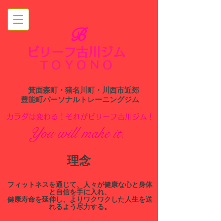
B
ビリーフ古川ジム
​
TOYONO
箕面森町・猪名川町・川西市近郊
​豊能町パーソナルトレーニングジム
​カラダは変わる！それがビリーフ古川ジム！
You will make it.
​理念
​フィットネスを通じて、人々が健康な心と身体
と自信を手に入れ、
健康寿命を延伸し、よりワクワクした人生を送
れるよう尽力する。